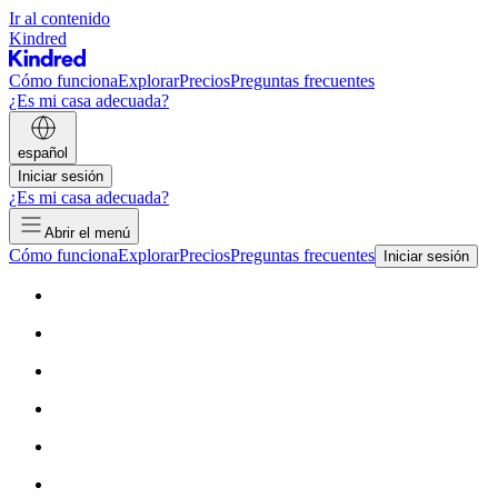
Ir al contenido
Kindred
Cómo funciona
Explorar
Precios
Preguntas frecuentes
¿Es mi casa adecuada?
español
Iniciar sesión
¿Es mi casa adecuada?
Abrir el menú
Cómo funciona
Explorar
Precios
Preguntas frecuentes
Iniciar sesión