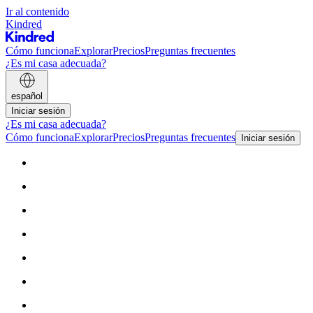
Ir al contenido
Kindred
Cómo funciona
Explorar
Precios
Preguntas frecuentes
¿Es mi casa adecuada?
español
Iniciar sesión
¿Es mi casa adecuada?
Cómo funciona
Explorar
Precios
Preguntas frecuentes
Iniciar sesión