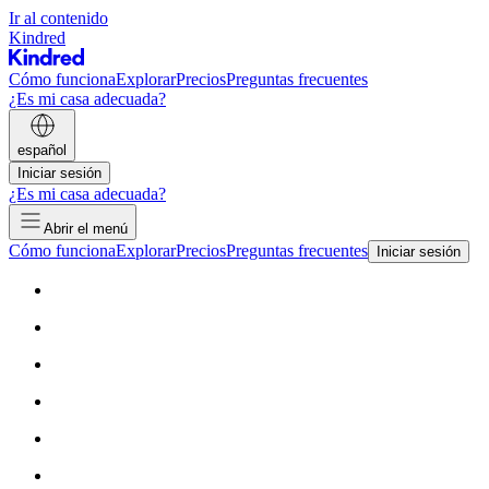
Ir al contenido
Kindred
Cómo funciona
Explorar
Precios
Preguntas frecuentes
¿Es mi casa adecuada?
español
Iniciar sesión
¿Es mi casa adecuada?
Abrir el menú
Cómo funciona
Explorar
Precios
Preguntas frecuentes
Iniciar sesión