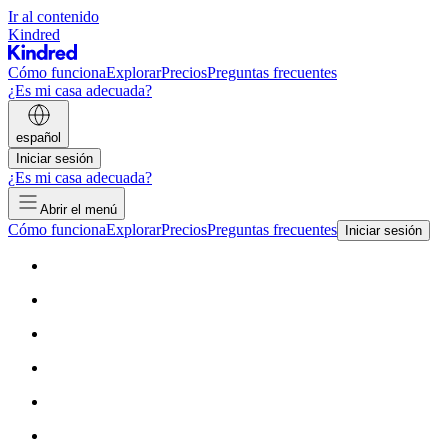
Ir al contenido
Kindred
Cómo funciona
Explorar
Precios
Preguntas frecuentes
¿Es mi casa adecuada?
español
Iniciar sesión
¿Es mi casa adecuada?
Abrir el menú
Cómo funciona
Explorar
Precios
Preguntas frecuentes
Iniciar sesión