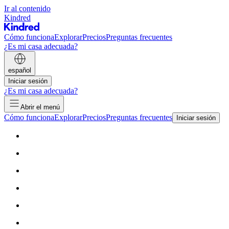
Ir al contenido
Kindred
Cómo funciona
Explorar
Precios
Preguntas frecuentes
¿Es mi casa adecuada?
español
Iniciar sesión
¿Es mi casa adecuada?
Abrir el menú
Cómo funciona
Explorar
Precios
Preguntas frecuentes
Iniciar sesión