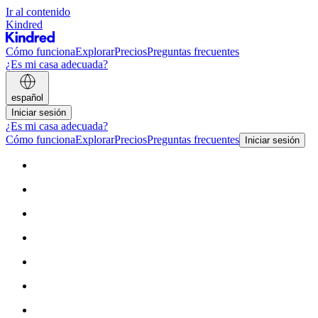
Ir al contenido
Kindred
Cómo funciona
Explorar
Precios
Preguntas frecuentes
¿Es mi casa adecuada?
español
Iniciar sesión
¿Es mi casa adecuada?
Cómo funciona
Explorar
Precios
Preguntas frecuentes
Iniciar sesión