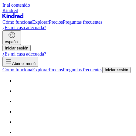
Ir al contenido
Kindred
Cómo funciona
Explorar
Precios
Preguntas frecuentes
¿Es mi casa adecuada?
español
Iniciar sesión
¿Es mi casa adecuada?
Abrir el menú
Cómo funciona
Explorar
Precios
Preguntas frecuentes
Iniciar sesión