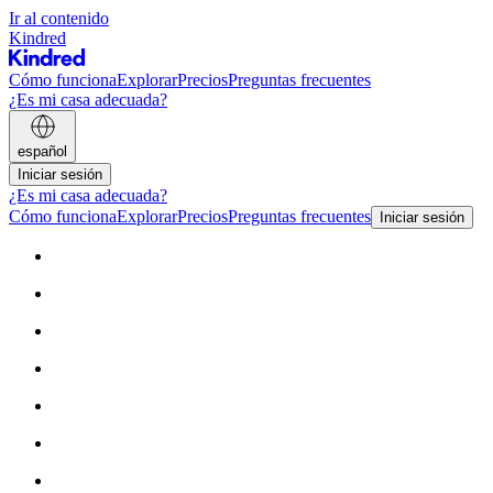
Ir al contenido
Kindred
Cómo funciona
Explorar
Precios
Preguntas frecuentes
¿Es mi casa adecuada?
español
Iniciar sesión
¿Es mi casa adecuada?
Cómo funciona
Explorar
Precios
Preguntas frecuentes
Iniciar sesión