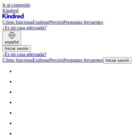
Ir al contenido
Kindred
Cómo funciona
Explorar
Precios
Preguntas frecuentes
¿Es mi casa adecuada?
español
Iniciar sesión
¿Es mi casa adecuada?
Cómo funciona
Explorar
Precios
Preguntas frecuentes
Iniciar sesión