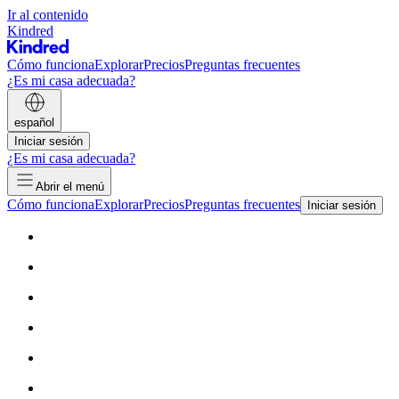
Ir al contenido
Kindred
Cómo funciona
Explorar
Precios
Preguntas frecuentes
¿Es mi casa adecuada?
español
Iniciar sesión
¿Es mi casa adecuada?
Abrir el menú
Cómo funciona
Explorar
Precios
Preguntas frecuentes
Iniciar sesión