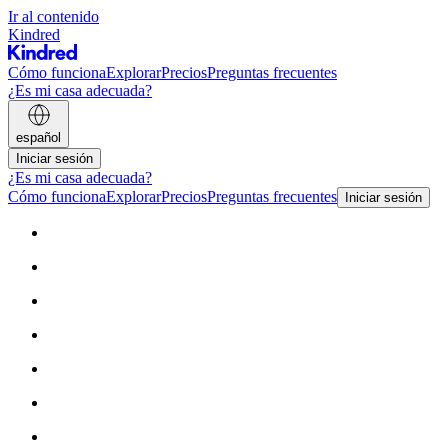
Ir al contenido
Kindred
Cómo funciona
Explorar
Precios
Preguntas frecuentes
¿Es mi casa adecuada?
español
Iniciar sesión
¿Es mi casa adecuada?
Cómo funciona
Explorar
Precios
Preguntas frecuentes
Iniciar sesión