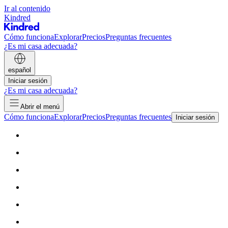
Ir al contenido
Kindred
Cómo funciona
Explorar
Precios
Preguntas frecuentes
¿Es mi casa adecuada?
español
Iniciar sesión
¿Es mi casa adecuada?
Abrir el menú
Cómo funciona
Explorar
Precios
Preguntas frecuentes
Iniciar sesión