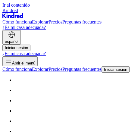
Ir al contenido
Kindred
Cómo funciona
Explorar
Precios
Preguntas frecuentes
¿Es mi casa adecuada?
español
Iniciar sesión
¿Es mi casa adecuada?
Abrir el menú
Cómo funciona
Explorar
Precios
Preguntas frecuentes
Iniciar sesión