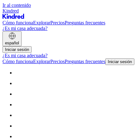
Ir al contenido
Kindred
Cómo funciona
Explorar
Precios
Preguntas frecuentes
¿Es mi casa adecuada?
español
Iniciar sesión
¿Es mi casa adecuada?
Cómo funciona
Explorar
Precios
Preguntas frecuentes
Iniciar sesión