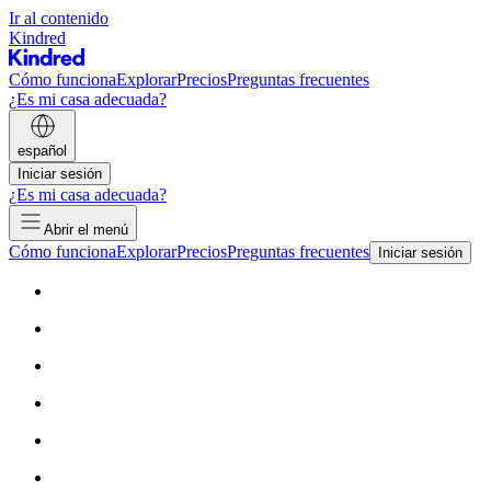
Ir al contenido
Kindred
Cómo funciona
Explorar
Precios
Preguntas frecuentes
¿Es mi casa adecuada?
español
Iniciar sesión
¿Es mi casa adecuada?
Abrir el menú
Cómo funciona
Explorar
Precios
Preguntas frecuentes
Iniciar sesión