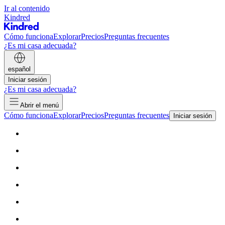
Ir al contenido
Kindred
Cómo funciona
Explorar
Precios
Preguntas frecuentes
¿Es mi casa adecuada?
español
Iniciar sesión
¿Es mi casa adecuada?
Abrir el menú
Cómo funciona
Explorar
Precios
Preguntas frecuentes
Iniciar sesión