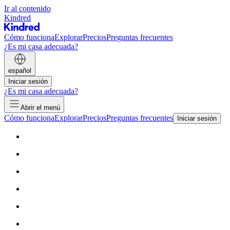
Ir al contenido
Kindred
Cómo funciona
Explorar
Precios
Preguntas frecuentes
¿Es mi casa adecuada?
español
Iniciar sesión
¿Es mi casa adecuada?
Abrir el menú
Cómo funciona
Explorar
Precios
Preguntas frecuentes
Iniciar sesión