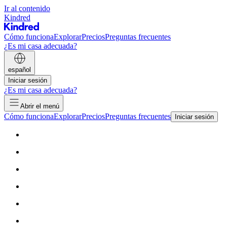
Ir al contenido
Kindred
Cómo funciona
Explorar
Precios
Preguntas frecuentes
¿Es mi casa adecuada?
español
Iniciar sesión
¿Es mi casa adecuada?
Abrir el menú
Cómo funciona
Explorar
Precios
Preguntas frecuentes
Iniciar sesión