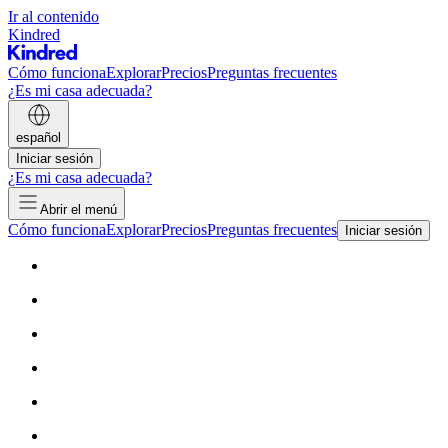
Ir al contenido
Kindred
Cómo funciona
Explorar
Precios
Preguntas frecuentes
¿Es mi casa adecuada?
español
Iniciar sesión
¿Es mi casa adecuada?
Abrir el menú
Cómo funciona
Explorar
Precios
Preguntas frecuentes
Iniciar sesión