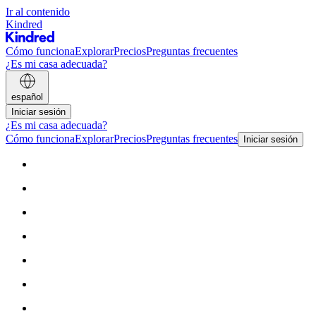
Ir al contenido
Kindred
Cómo funciona
Explorar
Precios
Preguntas frecuentes
¿Es mi casa adecuada?
español
Iniciar sesión
¿Es mi casa adecuada?
Cómo funciona
Explorar
Precios
Preguntas frecuentes
Iniciar sesión