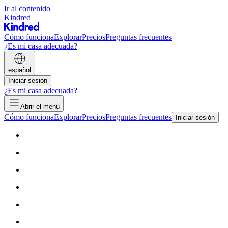
Ir al contenido
Kindred
Cómo funciona
Explorar
Precios
Preguntas frecuentes
¿Es mi casa adecuada?
español
Iniciar sesión
¿Es mi casa adecuada?
Abrir el menú
Cómo funciona
Explorar
Precios
Preguntas frecuentes
Iniciar sesión