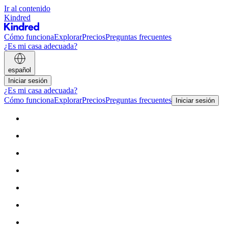
Ir al contenido
Kindred
Cómo funciona
Explorar
Precios
Preguntas frecuentes
¿Es mi casa adecuada?
español
Iniciar sesión
¿Es mi casa adecuada?
Cómo funciona
Explorar
Precios
Preguntas frecuentes
Iniciar sesión