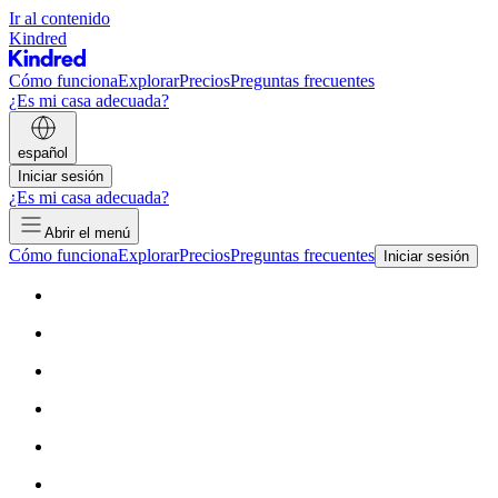
Ir al contenido
Kindred
Cómo funciona
Explorar
Precios
Preguntas frecuentes
¿Es mi casa adecuada?
español
Iniciar sesión
¿Es mi casa adecuada?
Abrir el menú
Cómo funciona
Explorar
Precios
Preguntas frecuentes
Iniciar sesión