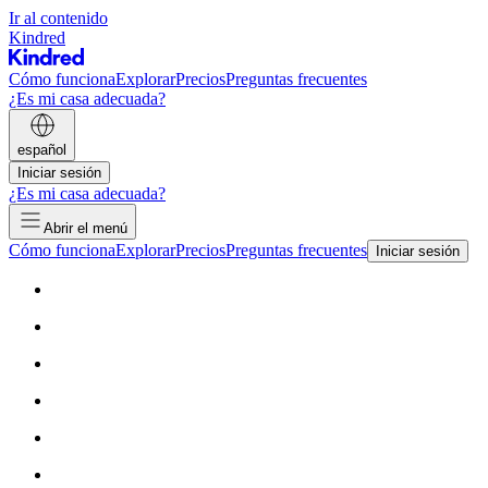
Ir al contenido
Kindred
Cómo funciona
Explorar
Precios
Preguntas frecuentes
¿Es mi casa adecuada?
español
Iniciar sesión
¿Es mi casa adecuada?
Abrir el menú
Cómo funciona
Explorar
Precios
Preguntas frecuentes
Iniciar sesión