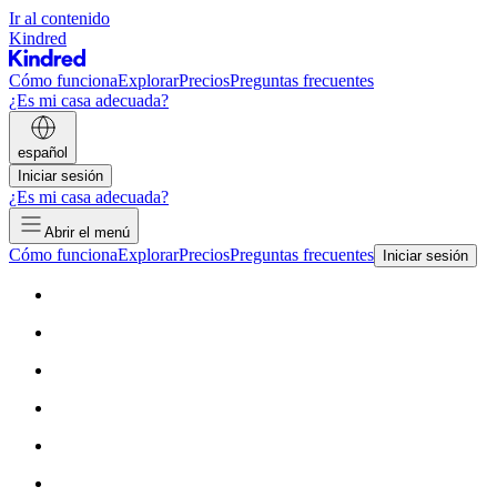
Ir al contenido
Kindred
Cómo funciona
Explorar
Precios
Preguntas frecuentes
¿Es mi casa adecuada?
español
Iniciar sesión
¿Es mi casa adecuada?
Abrir el menú
Cómo funciona
Explorar
Precios
Preguntas frecuentes
Iniciar sesión