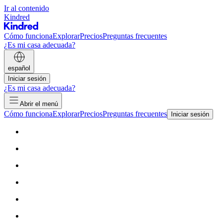
Ir al contenido
Kindred
Cómo funciona
Explorar
Precios
Preguntas frecuentes
¿Es mi casa adecuada?
español
Iniciar sesión
¿Es mi casa adecuada?
Abrir el menú
Cómo funciona
Explorar
Precios
Preguntas frecuentes
Iniciar sesión