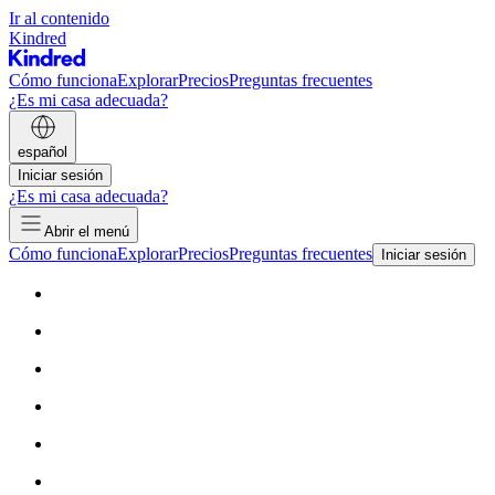
Ir al contenido
Kindred
Cómo funciona
Explorar
Precios
Preguntas frecuentes
¿Es mi casa adecuada?
español
Iniciar sesión
¿Es mi casa adecuada?
Abrir el menú
Cómo funciona
Explorar
Precios
Preguntas frecuentes
Iniciar sesión