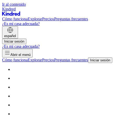
Ir al contenido
Kindred
Cómo funciona
Explorar
Precios
Preguntas frecuentes
¿Es mi casa adecuada?
español
Iniciar sesión
¿Es mi casa adecuada?
Abrir el menú
Cómo funciona
Explorar
Precios
Preguntas frecuentes
Iniciar sesión