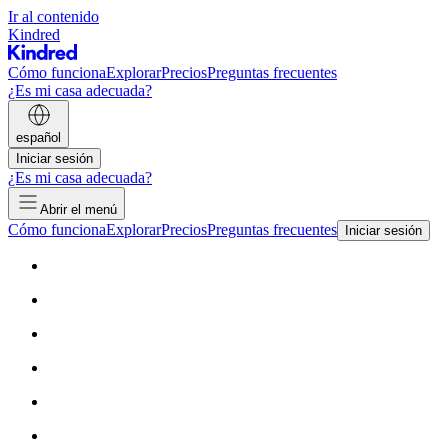
Ir al contenido
Kindred
Cómo funciona
Explorar
Precios
Preguntas frecuentes
¿Es mi casa adecuada?
español
Iniciar sesión
¿Es mi casa adecuada?
Abrir el menú
Cómo funciona
Explorar
Precios
Preguntas frecuentes
Iniciar sesión