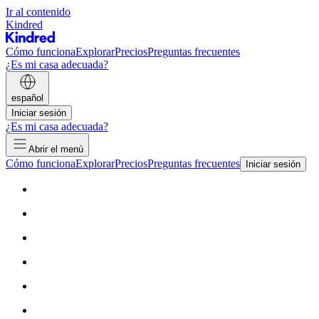
Ir al contenido
Kindred
Cómo funciona
Explorar
Precios
Preguntas frecuentes
¿Es mi casa adecuada?
español
Iniciar sesión
¿Es mi casa adecuada?
Abrir el menú
Cómo funciona
Explorar
Precios
Preguntas frecuentes
Iniciar sesión