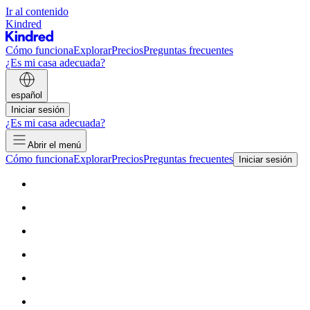
Ir al contenido
Kindred
Cómo funciona
Explorar
Precios
Preguntas frecuentes
¿Es mi casa adecuada?
español
Iniciar sesión
¿Es mi casa adecuada?
Abrir el menú
Cómo funciona
Explorar
Precios
Preguntas frecuentes
Iniciar sesión