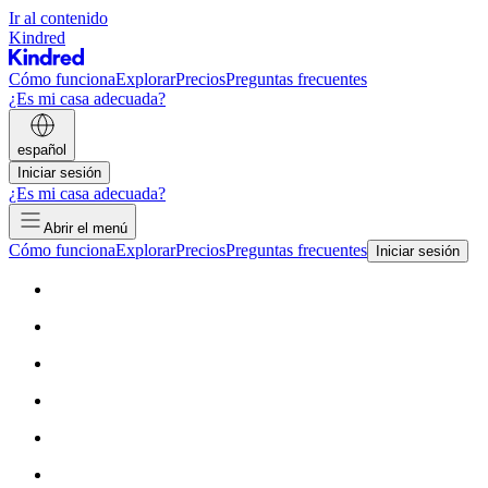
Ir al contenido
Kindred
Cómo funciona
Explorar
Precios
Preguntas frecuentes
¿Es mi casa adecuada?
español
Iniciar sesión
¿Es mi casa adecuada?
Abrir el menú
Cómo funciona
Explorar
Precios
Preguntas frecuentes
Iniciar sesión