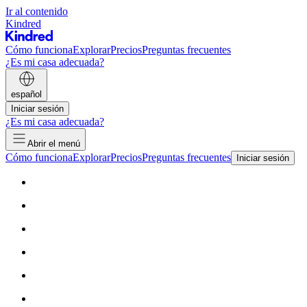
Ir al contenido
Kindred
Cómo funciona
Explorar
Precios
Preguntas frecuentes
¿Es mi casa adecuada?
español
Iniciar sesión
¿Es mi casa adecuada?
Abrir el menú
Cómo funciona
Explorar
Precios
Preguntas frecuentes
Iniciar sesión