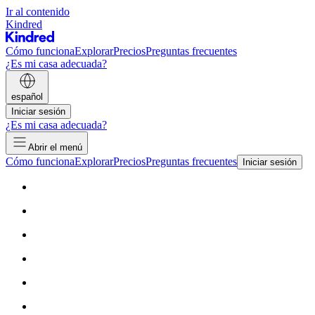
Ir al contenido
Kindred
Cómo funciona
Explorar
Precios
Preguntas frecuentes
¿Es mi casa adecuada?
español
Iniciar sesión
¿Es mi casa adecuada?
Abrir el menú
Cómo funciona
Explorar
Precios
Preguntas frecuentes
Iniciar sesión