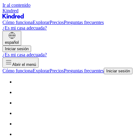
Ir al contenido
Kindred
Cómo funciona
Explorar
Precios
Preguntas frecuentes
¿Es mi casa adecuada?
español
Iniciar sesión
¿Es mi casa adecuada?
Abrir el menú
Cómo funciona
Explorar
Precios
Preguntas frecuentes
Iniciar sesión