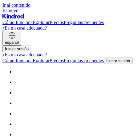
Ir al contenido
Kindred
Cómo funciona
Explorar
Precios
Preguntas frecuentes
¿Es mi casa adecuada?
español
Iniciar sesión
¿Es mi casa adecuada?
Cómo funciona
Explorar
Precios
Preguntas frecuentes
Iniciar sesión