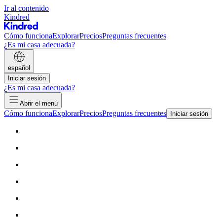
Ir al contenido
Kindred
Cómo funciona
Explorar
Precios
Preguntas frecuentes
¿Es mi casa adecuada?
español
Iniciar sesión
¿Es mi casa adecuada?
Abrir el menú
Cómo funciona
Explorar
Precios
Preguntas frecuentes
Iniciar sesión