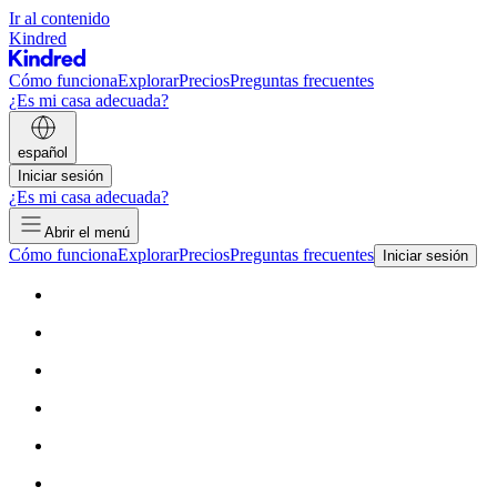
Ir al contenido
Kindred
Cómo funciona
Explorar
Precios
Preguntas frecuentes
¿Es mi casa adecuada?
español
Iniciar sesión
¿Es mi casa adecuada?
Abrir el menú
Cómo funciona
Explorar
Precios
Preguntas frecuentes
Iniciar sesión