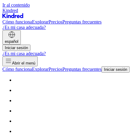
Ir al contenido
Kindred
Cómo funciona
Explorar
Precios
Preguntas frecuentes
¿Es mi casa adecuada?
español
Iniciar sesión
¿Es mi casa adecuada?
Abrir el menú
Cómo funciona
Explorar
Precios
Preguntas frecuentes
Iniciar sesión