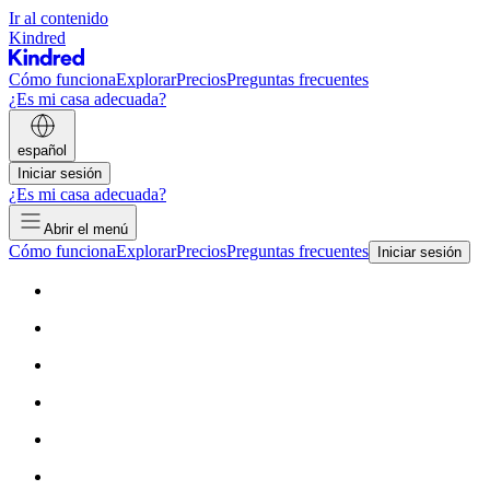
Ir al contenido
Kindred
Cómo funciona
Explorar
Precios
Preguntas frecuentes
¿Es mi casa adecuada?
español
Iniciar sesión
¿Es mi casa adecuada?
Abrir el menú
Cómo funciona
Explorar
Precios
Preguntas frecuentes
Iniciar sesión