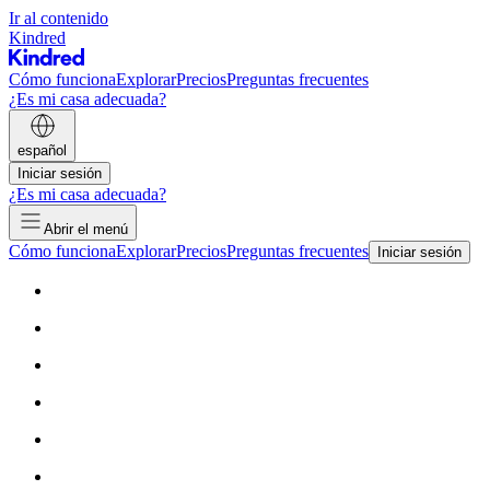
Ir al contenido
Kindred
Cómo funciona
Explorar
Precios
Preguntas frecuentes
¿Es mi casa adecuada?
español
Iniciar sesión
¿Es mi casa adecuada?
Abrir el menú
Cómo funciona
Explorar
Precios
Preguntas frecuentes
Iniciar sesión