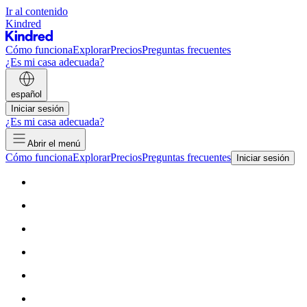
Ir al contenido
Kindred
Cómo funciona
Explorar
Precios
Preguntas frecuentes
¿Es mi casa adecuada?
español
Iniciar sesión
¿Es mi casa adecuada?
Abrir el menú
Cómo funciona
Explorar
Precios
Preguntas frecuentes
Iniciar sesión