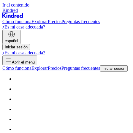
Ir al contenido
Kindred
Cómo funciona
Explorar
Precios
Preguntas frecuentes
¿Es mi casa adecuada?
español
Iniciar sesión
¿Es mi casa adecuada?
Abrir el menú
Cómo funciona
Explorar
Precios
Preguntas frecuentes
Iniciar sesión