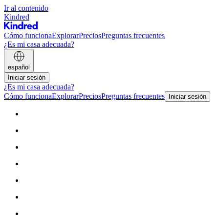
Ir al contenido
Kindred
Cómo funciona
Explorar
Precios
Preguntas frecuentes
¿Es mi casa adecuada?
español
Iniciar sesión
¿Es mi casa adecuada?
Cómo funciona
Explorar
Precios
Preguntas frecuentes
Iniciar sesión