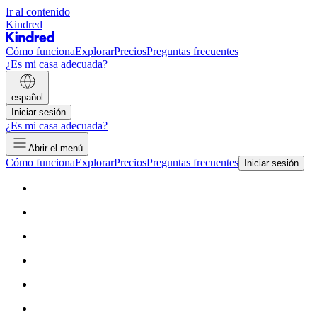
Ir al contenido
Kindred
Cómo funciona
Explorar
Precios
Preguntas frecuentes
¿Es mi casa adecuada?
español
Iniciar sesión
¿Es mi casa adecuada?
Abrir el menú
Cómo funciona
Explorar
Precios
Preguntas frecuentes
Iniciar sesión