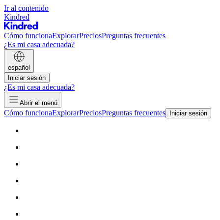
Ir al contenido
Kindred
Cómo funciona
Explorar
Precios
Preguntas frecuentes
¿Es mi casa adecuada?
español
Iniciar sesión
¿Es mi casa adecuada?
Abrir el menú
Cómo funciona
Explorar
Precios
Preguntas frecuentes
Iniciar sesión