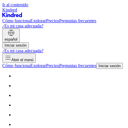
Ir al contenido
Kindred
Cómo funciona
Explorar
Precios
Preguntas frecuentes
¿Es mi casa adecuada?
español
Iniciar sesión
¿Es mi casa adecuada?
Abrir el menú
Cómo funciona
Explorar
Precios
Preguntas frecuentes
Iniciar sesión