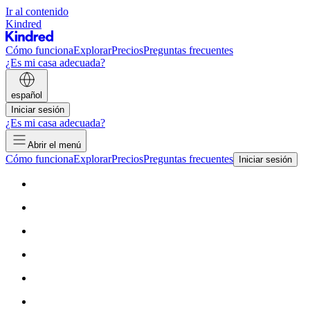
Ir al contenido
Kindred
Cómo funciona
Explorar
Precios
Preguntas frecuentes
¿Es mi casa adecuada?
español
Iniciar sesión
¿Es mi casa adecuada?
Abrir el menú
Cómo funciona
Explorar
Precios
Preguntas frecuentes
Iniciar sesión