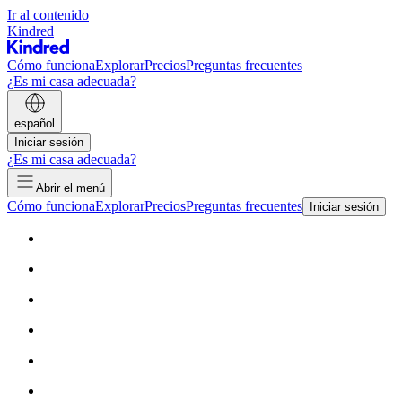
Ir al contenido
Kindred
Cómo funciona
Explorar
Precios
Preguntas frecuentes
¿Es mi casa adecuada?
español
Iniciar sesión
¿Es mi casa adecuada?
Abrir el menú
Cómo funciona
Explorar
Precios
Preguntas frecuentes
Iniciar sesión