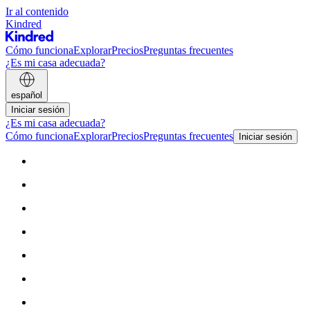
Ir al contenido
Kindred
Cómo funciona
Explorar
Precios
Preguntas frecuentes
¿Es mi casa adecuada?
español
Iniciar sesión
¿Es mi casa adecuada?
Cómo funciona
Explorar
Precios
Preguntas frecuentes
Iniciar sesión